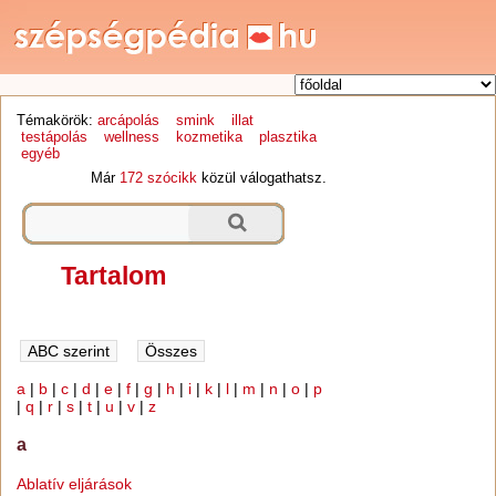
Témakörök:
arcápolás
smink
illat
testápolás
wellness
kozmetika
plasztika
egyéb
Már
172 szócikk
közül válogathatsz.
Tartalom
a
|
b
|
c
|
d
|
e
|
f
|
g
|
h
|
i
|
k
|
l
|
m
|
n
|
o
|
p
|
q
|
r
|
s
|
t
|
u
|
v
|
z
a
Ablatív eljárások