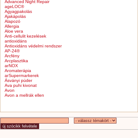
Advanced Night Repair
ageLOC®
Agyagpakolás
Ajakápolás
Alapozó
Allergia
Aloe vera
Anti-cellulit kezelések
antioxidáns
Antioxidáns védelmi rendszer
AP-24®
Arcfény
Arcplasztika
arNOX
Aromaterápia
arSupermarkerek
Ásványi púder
Ava puhi kivonat
Avon
Avon a mellrák ellen