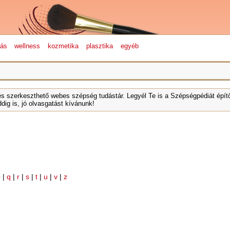
lás
wellness
kozmetika
plasztika
egyéb
és szerkeszthető webes szépség tudástár. Legyél Te is a Szépségpédiát építő
dig is, jó olvasgatást kívánunk!
p
|
q
|
r
|
s
|
t
|
u
|
v
|
z