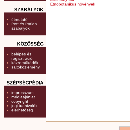
Etnobotanikus növények
SZABÁLYOK
útmutató
írott és íratlan
szabályok
KÖZÖSSÉG
belépés és
regisztráció
közreműködők
sajtóközlemény
SZÉPSÉGPÉDIA
impresszum
médiaajánlat
copyright
jogi tudnivalók
elérhetőség