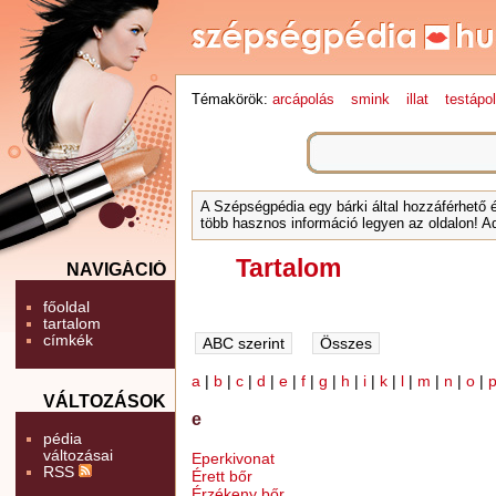
Témakörök:
arcápolás
smink
illat
testápo
A Szépségpédia egy bárki által hozzáférhető 
több hasznos információ legyen az oldalon! Ad
Tartalom
NAVIGÁCIÓ
főoldal
tartalom
címkék
a
|
b
|
c
|
d
|
e
|
f
|
g
|
h
|
i
|
k
|
l
|
m
|
n
|
o
|
VÁLTOZÁSOK
e
pédia
változásai
Eperkivonat
RSS
Érett bőr
Érzékeny bőr