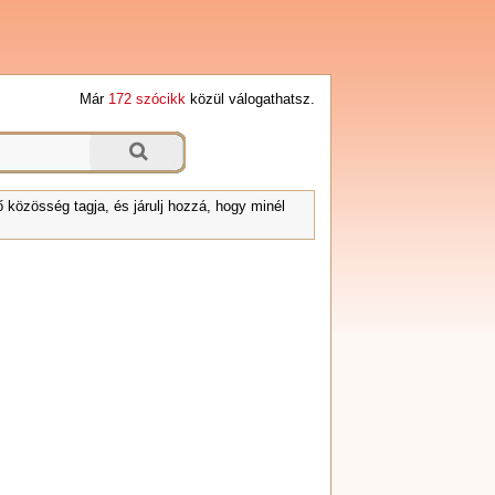
Már
172 szócikk
közül válogathatsz.
 közösség tagja, és járulj hozzá, hogy minél