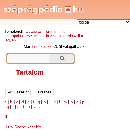
Témakörök:
arcápolás
smink
illat
testápolás
wellness
kozmetika
plasztika
egyéb
Már
172 szócikk
közül válogathatsz.
Tartalom
a
|
b
|
c
|
d
|
e
|
f
|
g
|
h
|
i
|
k
|
l
|
m
|
n
|
o
|
p
|
q
|
r
|
s
|
t
|
u
|
v
|
z
u
Ultra Shape kezelés