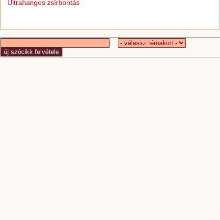
Ultrahangos zsírbontás