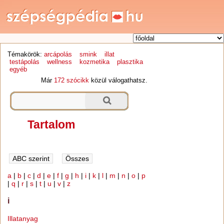
Témakörök:
arcápolás
smink
illat
testápolás
wellness
kozmetika
plasztika
egyéb
Már
172 szócikk
közül válogathatsz.
Tartalom
a
|
b
|
c
|
d
|
e
|
f
|
g
|
h
|
i
|
k
|
l
|
m
|
n
|
o
|
p
|
q
|
r
|
s
|
t
|
u
|
v
|
z
i
Illatanyag