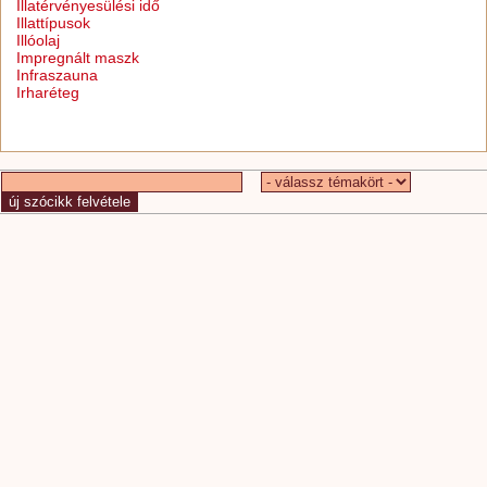
Illatérvényesülési idő
Illattípusok
Illóolaj
Impregnált maszk
Infraszauna
Irharéteg