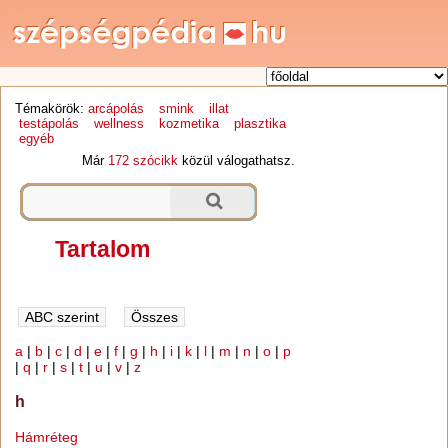
Témakörök:
arcápolás
smink
illat
testápolás
wellness
kozmetika
plasztika
egyéb
Már
172 szócikk
közül válogathatsz.
Tartalom
a
|
b
|
c
|
d
|
e
|
f
|
g
|
h
|
i
|
k
|
l
|
m
|
n
|
o
|
p
|
q
|
r
|
s
|
t
|
u
|
v
|
z
h
Hámréteg