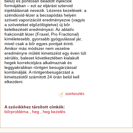
belül) és pontosan beadott injekciók
formájában – ezt az eljárást szteroid
injektálásnak nevezik. Lézeres kezelések: a
széndioxid-lézer a becsapódás helyén
szöveti vaporizációt eredményezve (vagyis
a szöveteket elgőzölögtetve) új bőr
keletkezését eredményezi. Az ablatív
frakcionált lézer (Fraxel, Pro Fractional)
kíméletesebb, gyorsabb gyógyulással jár,
mivel csak a bőr egyes pontjait érinti.
Amikor más módszer nem vezetne
eredményre műtéti kimetszést egy éven túli
sérülés, baleset következtében kialakult
hegek korrekciójára alkalmaznak és
leggyakrabban röntgen besugárzással
kombinálják. A röntgenbesugárzást a
kimetszéstől számított 24 órán belül kell
elkezdeni.
szerkesztés
A szócikkhez társított címkék:
bőrprobléma
,
heg
,
heg kezelés