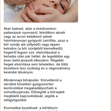
Akár baleset, akár a tinédzserkori
pattanások nyomairól, felnőttkori aknék
vagy az arcon keletkező sebek
hámhiányosan gyógyuló (atrófiás, azaz a
bőr szintje alá süllyedő) vagy éppen
keloidos (a bőr szintjéből kiemelkedő)
hegeiről legyen szó, elsimításukat a
behatás után pár héttel, de legalábbis egy
éven belül javasolt elkezdeni. Régebbi
hegek elsimítása sem lehetetlen, de több
kezelésre lesz szükség és a végeredmény
kevésbé látványos.
Mindennapi bőrápolás:
Közvetlenül a
sérülést követően gyógyszertári
kenőcsökkel megakadályozható a
szövetburjánzás. Elősegítik a bőrsejtek
megfelelő kapcsolódását, segítik a
sebgyógyulást.
Kozmetikai kezelések:
a bőrfelszín