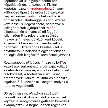
koptatásával új, egyenletesebb bőr
képződését ösztönözhetjük. Fizikai
koptatás, azaz
mikrodermabrázió
, vagy
különböző típusú és erősségű savakkal
végzett kémiai
peeling
jöhet szóba. A
bőrcsiszolás ultrahanggal és soft lézeres
kezeléssel is kiegészíthető, serkentve a
kollagénrostok újjáépülését. A
bőr
állapotától és a kívánt céltól függően
jellemzően 6 kezelésre van szükség,
melyek 2-4 hetes időközönként követik
egymást. A kezelés után kerülni kell a
napozást. [Ultrahangos kezelés]
?
sel is
enyhíthetők a bőrfelszín egyenetlenségei,
de leginkább kiegészítő kezelésnek javasolt.
Kozmetológiai eljárások:
[mezo-roller]
?
es
kezeléssel serkenthető a bőr saját kollagén-
és elasztintermelése, ami a bőr belülről való
feltöltődését, a bőrfelszín kisimulását
eredményezi. Minimum 1mm-es tűhosszal,
legalább 5-6 kezelés szükséges, melyek 6
hetente végezhetők.
Bőrgyógyászati, plasztikai sebészeti
beavatkozások:
A szteroidok a sarjszövet
képzést a sebgyógyulás gátlásán keresztül
akadályozzák, a hegbe időben (egy éven