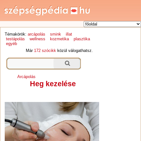
Témakörök:
arcápolás
smink
illat
testápolás
wellness
kozmetika
plasztika
egyéb
Már
172 szócikk
közül válogathatsz.
Arcápolás
Heg kezelése