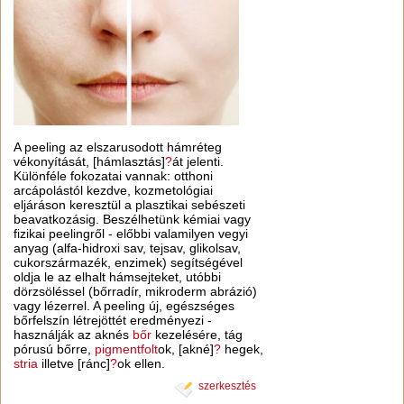
A peeling az elszarusodott hámréteg
vékonyítását, [hámlasztás]
?
át jelenti.
Különféle fokozatai vannak: otthoni
arcápolástól kezdve, kozmetológiai
eljáráson keresztül a plasztikai sebészeti
beavatkozásig. Beszélhetünk kémiai vagy
fizikai peelingről - előbbi valamilyen vegyi
anyag (alfa-hidroxi sav, tejsav, glikolsav,
cukorszármazék, enzimek) segítségével
oldja le az elhalt hámsejteket, utóbbi
dörzsöléssel (bőrradír, mikroderm abrázió)
vagy lézerrel. A peeling új, egészséges
bőrfelszín létrejöttét eredményezi -
használják az aknés
bőr
kezelésére, tág
pórusú bőrre,
pigmentfolt
ok, [akné]
?
hegek,
stria
illetve [ránc]
?
ok ellen.
szerkesztés