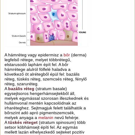
A hámréteg vagy epidermisz a
bőr
(derma)
legfelső rétege, melyet többrétegű,
elstarusodó laphám épít fel. A bőr
hámrétege alulról fölfelé haladva a
következő öt alrétegből épül fel: bazális
réteg, tüskés réteg, szemcsés réteg, fénylő
réteg, szaruréteg.
A
bazális réteg
(stratum basale)
egysejtsoros hengerhámsejtekből áll,
melyek egymással szorosan illeszkednek és
hullámvonal mentén kapcsolódnak az
irharéteghez. Sejtmagjuk felett találhatók a
bőrszínt adó apró pigmentszemcsék,
melyek anyaga a
melanin
nevű fehérje.
A
tüskés réteget
(stratum spinosum) több
setsor köbhámsejt építi fel. Az egymás
mellett lazán elhelyezkedő sejteket pozitív