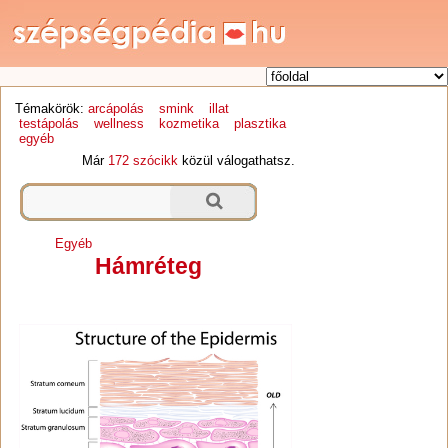
Témakörök:
arcápolás
smink
illat
testápolás
wellness
kozmetika
plasztika
egyéb
Már
172 szócikk
közül válogathatsz.
Egyéb
Hámréteg