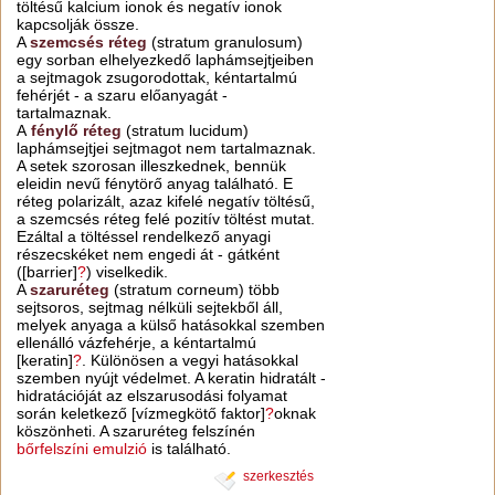
töltésű kalcium ionok és negatív ionok
kapcsolják össze.
A
szemcsés réteg
(stratum granulosum)
egy sorban elhelyezkedő laphámsejtjeiben
a sejtmagok zsugorodottak, kéntartalmú
fehérjét - a szaru előanyagát -
tartalmaznak.
A
fénylő réteg
(stratum lucidum)
laphámsejtjei sejtmagot nem tartalmaznak.
A setek szorosan illeszkednek, bennük
eleidin nevű fénytörő anyag található. E
réteg polarizált, azaz kifelé negatív töltésű,
a szemcsés réteg felé pozitív töltést mutat.
Ezáltal a töltéssel rendelkező anyagi
részecskéket nem engedi át - gátként
([barrier]
?
) viselkedik.
A
szaruréteg
(stratum corneum) több
sejtsoros, sejtmag nélküli sejtekből áll,
melyek anyaga a külső hatásokkal szemben
ellenálló vázfehérje, a kéntartalmú
[keratin]
?
. Különösen a vegyi hatásokkal
szemben nyújt védelmet. A keratin hidratált -
hidratációját az elszarusodási folyamat
során keletkező [vízmegkötő faktor]
?
oknak
köszönheti. A szaruréteg felszínén
bőrfelszíni emulzió
is található.
szerkesztés