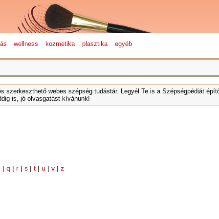
lás
wellness
kozmetika
plasztika
egyéb
és szerkeszthető webes szépség tudástár. Legyél Te is a Szépségpédiát építő
dig is, jó olvasgatást kívánunk!
p
|
q
|
r
|
s
|
t
|
u
|
v
|
z