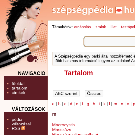
Témakörök:
arcápolás
smink
illat
testápo
A Szépségpédia egy bárki által hozzáférhető 
több hasznos információ legyen az oldalon! Ad
Tartalom
NAVIGÁCIÓ
főoldal
tartalom
címkék
a
|
b
|
c
|
d
|
e
|
f
|
g
|
h
|
i
|
k
|
l
|
m
|
n
|
o
|
VÁLTOZÁSOK
m
pédia
változásai
Macrocystis
RSS
Masszázs
Masszázs ellenjavallatai