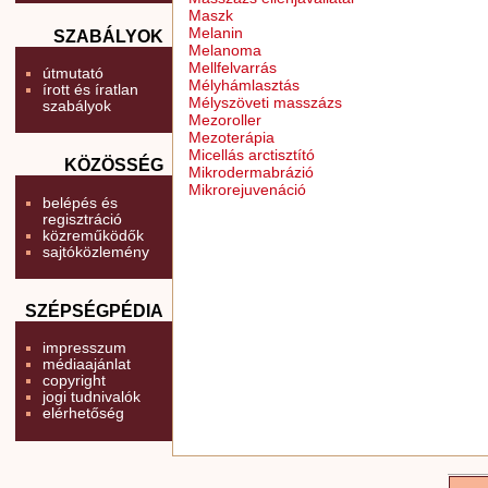
Maszk
Melanin
SZABÁLYOK
Melanoma
Mellfelvarrás
útmutató
Mélyhámlasztás
írott és íratlan
Mélyszöveti masszázs
szabályok
Mezoroller
Mezoterápia
Micellás arctisztító
KÖZÖSSÉG
Mikrodermabrázió
Mikrorejuvenáció
belépés és
regisztráció
közreműködők
sajtóközlemény
SZÉPSÉGPÉDIA
impresszum
médiaajánlat
copyright
jogi tudnivalók
elérhetőség