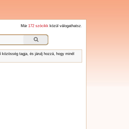
Már
172 szócikk
közül válogathatsz.
 közösség tagja, és járulj hozzá, hogy minél