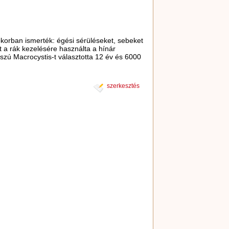
 ókorban ismerték: égési sérüléseket, sebeket
t a rák kezelésére használta a hínár
sszú Macrocystis-t választotta 12 év és 6000
szerkesztés