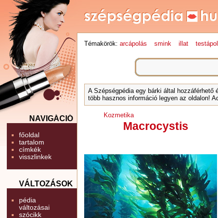
Témakörök:
arcápolás
smink
illat
testápo
A Szépségpédia egy bárki által hozzáférhető 
több hasznos információ legyen az oldalon! Ad
Kozmetika
NAVIGÁCIÓ
Macrocystis
főoldal
tartalom
címkék
visszlinkek
VÁLTOZÁSOK
pédia
változásai
szócikk