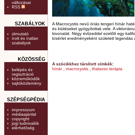
változásai
RSS
SZABÁLYOK
A Macrocystis nevű óriás tengeri hínár ha
és kiütéseket gyógyítottak vele. A viktori
kivonatát. Négy évtizeddel ezelőtt egy kal
útmutató
írott és íratlan
kísérlet eredményeként született legendás
szabályok
KÖZÖSSÉG
A szócikkhez társított címkék:
hínár
,
macrocystis
,
thalasso terápia
belépés és
regisztráció
közreműködők
sajtóközlemény
SZÉPSÉGPÉDIA
impresszum
médiaajánlat
copyright
jogi tudnivalók
elérhetőség