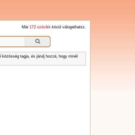
Már
172 szócikk
közül válogathatsz.
 közösség tagja, és járulj hozzá, hogy minél