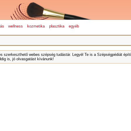
lás
wellness
kozmetika
plasztika
egyéb
és szerkeszthető webes szépség tudástár. Legyél Te is a Szépségpédiát építő
dig is, jó olvasgatást kívánunk!