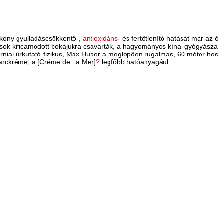
tékony gyulladáscsökkentő-,
antioxidáns
- és fertőtlenítő hatását már az
ánusok kificamodott bokájukra csavarták, a hagyományos kínai gyógyásza
iforniai űrkutató-fizikus, Max Huber a meglepően rugalmas, 60 méter ho
 arckréme, a [Créme de La Mer]
?
legfőbb hatóanyagául.