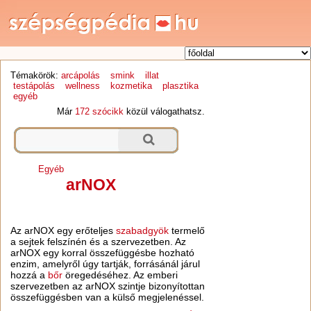
Témakörök:
arcápolás
smink
illat
testápolás
wellness
kozmetika
plasztika
egyéb
Már
172 szócikk
közül válogathatsz.
Egyéb
arNOX
Az arNOX egy erőteljes
szabadgyök
termelő
a sejtek felszínén és a szervezetben. Az
arNOX egy korral összefüggésbe hozható
enzim, amelyről úgy tartják, forrásánál járul
hozzá a
bőr
öregedéséhez. Az emberi
szervezetben az arNOX szintje bizonyítottan
összefüggésben van a külső megjelenéssel.