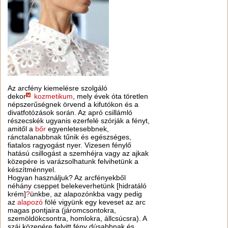
Az arcfény kiemelésre szolgáló
dekor
kozmetikum
, mely évek óta töretlen
népszerűségnek örvend a kifutókon és a
divatfotózások során. Az apró csillámló
részecskék ugyanis ezerfelé szórják a fényt,
amitől a
bőr
egyenletesebbnek,
ránctalanabbnak tűnik és egészséges,
fiatalos ragyogást nyer. Vizesen fénylő
hatású csillogást a szemhéjra vagy az ajkak
közepére is varázsolhatunk felvihetünk a
készítménnyel.
Hogyan használjuk? Az arcfényekből
néhány cseppet belekeverhetünk [hidratáló
krém]
?
ünkbe, az alapozónkba vagy pedig
az
alapozó
fölé vigyünk egy keveset az arc
magas pontjaira (járomcsontokra,
szemöldökcsontra, homlokra, állcsúcsra). A
száj közepére felvitt fény dúsabbnak és