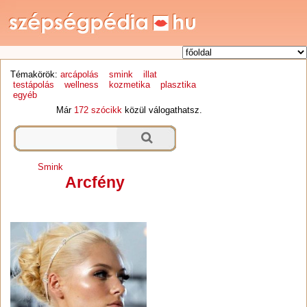
Témakörök:
arcápolás
smink
illat
testápolás
wellness
kozmetika
plasztika
egyéb
Már
172 szócikk
közül válogathatsz.
Smink
Arcfény