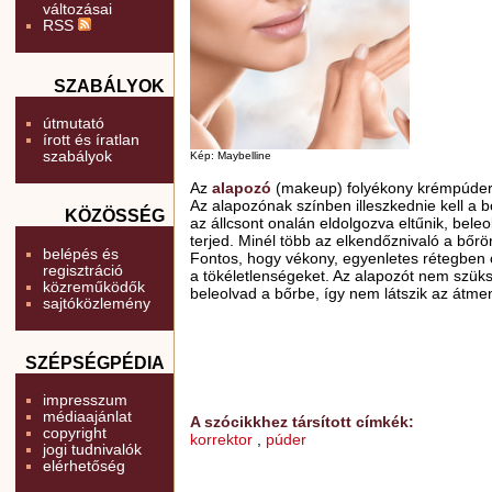
változásai
RSS
SZABÁLYOK
útmutató
írott és íratlan
szabályok
Kép: Maybelline
Az
alapozó
(makeup) folyékony krémpúder,
Az alapozónak színben illeszkednie kell a 
KÖZÖSSÉG
az állcsont onalán eldolgozva eltűnik, bele
terjed. Minél több az elkendőznivaló a bőrön
belépés és
Fontos, hogy vékony, egyenletes rétegben 
regisztráció
a tökéletlenségeket. Az alapozót nem szüks
közreműködők
beleolvad a bőrbe, így nem látszik az átmen
sajtóközlemény
SZÉPSÉGPÉDIA
impresszum
médiaajánlat
A szócikkhez társított címkék:
copyright
korrektor
,
púder
jogi tudnivalók
elérhetőség