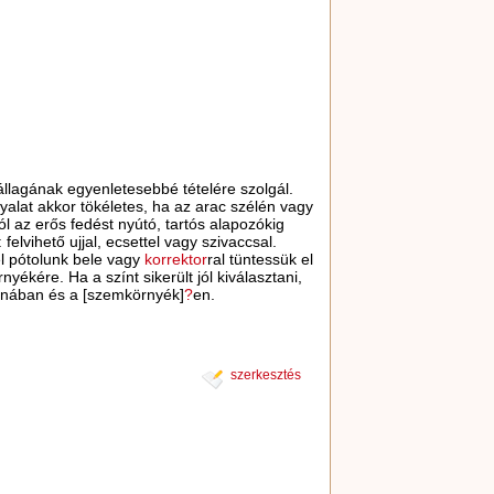
llagának egyenletesebbé tételére szolgál.
yalat akkor tökéletes, ha az arac szélén vagy
ól az erős fedést nyútó, tartós alapozókig
elvihető ujjal, ecsettel vagy szivaccsal.
el pótolunk bele vagy
korrektor
ral tüntessük el
rnyékére. Ha a színt sikerült jól kiválasztani,
zónában és a [szemkörnyék]
?
en.
szerkesztés