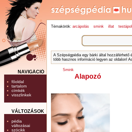
Témakörök:
arcápolás
smink
illat
testápo
A Szépségpédia egy bárki által hozzáférhető 
több hasznos információ legyen az oldalon! Ad
Smink
NAVIGÁCIÓ
Alapozó
főoldal
tartalom
címkék
visszlinkek
VÁLTOZÁSOK
pédia
változásai
szócikk