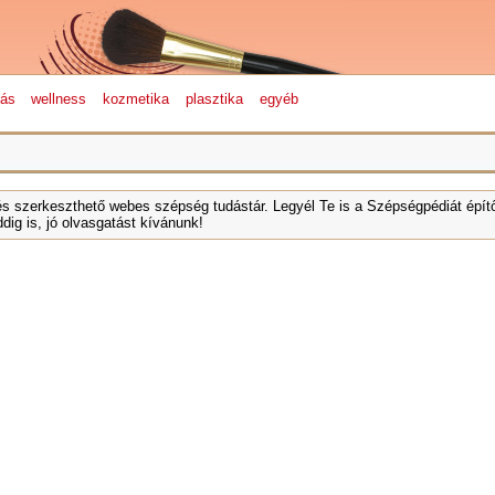
lás
wellness
kozmetika
plasztika
egyéb
és szerkeszthető webes szépség tudástár. Legyél Te is a Szépségpédiát építő
dig is, jó olvasgatást kívánunk!