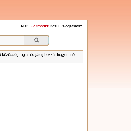
Már
172 szócikk
közül válogathatsz.
 közösség tagja, és járulj hozzá, hogy minél