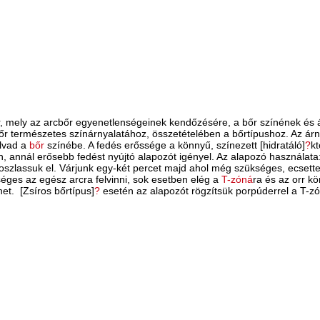
 mely az arcbőr egyenetlenségeinek kendőzésére, a bőr színének és á
bőr természetes színárnyalatához, összetételében a bőrtípushoz. Az árn
olvad a
bőr
színébe. A fedés erőssége a könnyű, színezett [hidratáló]
?
kt
, annál erősebb fedést nyújtó alapozót igényel. Az alapozó használata: f
oszlassuk el. Várjunk egy-két percet majd ahol még szükséges, ecsett
éges az egész arcra felvinni, sok esetben elég a
T-zóná
ra és az orr kö
et. [Zsíros bőrtípus]
?
esetén az alapozót rögzítsük porpúderrel a T-