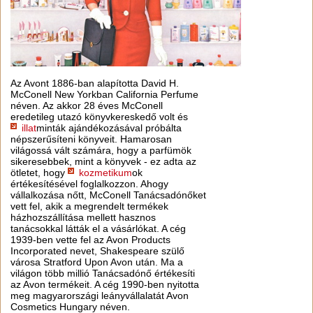
Az Avont 1886-ban alapította David H.
McConell New Yorkban California Perfume
néven. Az akkor 28 éves McConell
eredetileg utazó könyvkereskedő volt és
illat
minták ajándékozásával próbálta
népszerűsíteni könyveit. Hamarosan
világossá vált számára, hogy a parfümök
sikeresebbek, mint a könyvek - ez adta az
ötletet, hogy
kozmetikum
ok
értékesítésével foglalkozzon. Ahogy
vállalkozása nőtt, McConell Tanácsadónőket
vett fel, akik a megrendelt termékek
házhozszállítása mellett hasznos
tanácsokkal látták el a vásárlókat. A cég
1939-ben vette fel az Avon Products
Incorporated nevet, Shakespeare szülő
városa Stratford Upon Avon után. Ma a
világon több millió Tanácsadónő értékesíti
az Avon termékeit. A cég 1990-ben nyitotta
meg magyarországi leányvállalatát Avon
Cosmetics Hungary néven.