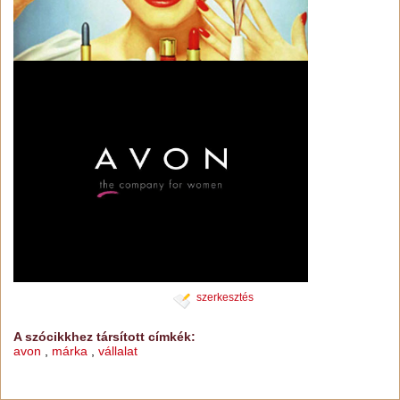
szerkesztés
A szócikkhez társított címkék:
avon
,
márka
,
vállalat