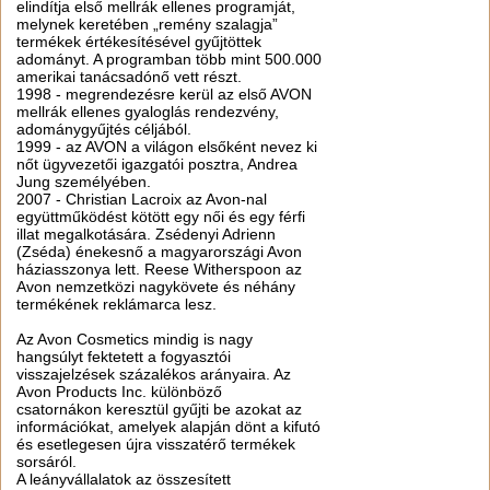
elindítja első mellrák ellenes programját,
melynek keretében „remény szalagja”
termékek értékesítésével gyűjtöttek
adományt. A programban több mint 500.000
amerikai tanácsadónő vett részt.
1998 - megrendezésre kerül az első AVON
mellrák ellenes gyaloglás rendezvény,
adománygyűjtés céljából.
1999 - az AVON a világon elsőként nevez ki
nőt ügyvezetői igazgatói posztra, Andrea
Jung személyében.
2007 - Christian Lacroix az Avon-nal
együttműködést kötött egy női és egy férfi
illat megalkotására. Zsédenyi Adrienn
(Zséda) énekesnő a magyarországi Avon
háziasszonya lett. Reese Witherspoon az
Avon nemzetközi nagykövete és néhány
termékének reklámarca lesz.
Az Avon Cosmetics mindig is nagy
hangsúlyt fektetett a fogyasztói
visszajelzések százalékos arányaira. Az
Avon Products Inc. különböző
csatornákon keresztül gyűjti be azokat az
információkat, amelyek alapján dönt a kifutó
és esetlegesen újra visszatérő termékek
sorsáról.
A leányvállalatok az összesített