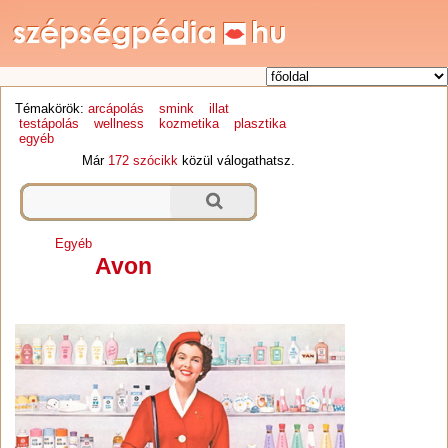
Témakörök:
arcápolás
smink
illat
testápolás
wellness
kozmetika
plasztika
egyéb
Már
172 szócikk
közül válogathatsz.
Egyéb
Avon