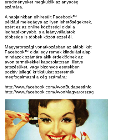
eredményeket megküldik az anyacég
számára.
A napjainkban elhiresült Facebook™
például melegágya az ilyen lehetőségeknek,
ezért ez az online közösségi oldal a
leghatékonyabb, s a leányvállalatok
többsége is többek között ezzel él.
Magyarországi vonatkozásban az alábbi két
Facebook™ oldal egy remek kiindulási alap
mindazok számára akik érdeklődnek az
avon termékekkel kapcsolatosan, illetve
tetszésüket, vagy bizonyos esetekben
pozitív jellegű kritikájukat szeretnék
megfogalmazni a cég számára:
http://www.facebook.com/AvonBudapestInfo
http://www.facebook.com/AvonMagyarorszag