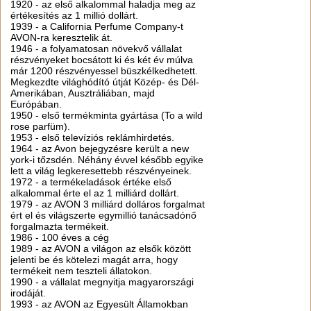
1920 - az első alkalommal haladja meg az
értékesítés az 1 millió dollárt.
1939 - a California Perfume Company-t
AVON-ra keresztelik át.
1946 - a folyamatosan növekvő vállalat
részvényeket bocsátott ki és két év múlva
már 1200 részvényessel büszkélkedhetett.
Megkezdte világhódító útját Közép- és Dél-
Amerikában, Ausztráliában, majd
Európában.
1950 - első termékminta gyártása (To a wild
rose parfüm).
1953 - első televíziós reklámhirdetés.
1964 - az Avon bejegyzésre került a new
york-i tőzsdén. Néhány évvel később egyike
lett a világ legkeresettebb részvényeinek.
1972 - a termékeladások értéke első
alkalommal érte el az 1 milliárd dollárt.
1979 - az AVON 3 milliárd dolláros forgalmat
ért el és világszerte egymillió tanácsadónő
forgalmazta termékeit.
1986 - 100 éves a cég
1989 - az AVON a világon az elsők között
jelenti be és kötelezi magát arra, hogy
termékeit nem teszteli állatokon.
1990 - a vállalat megnyitja magyarországi
irodáját.
1993 - az AVON az Egyesült Államokban