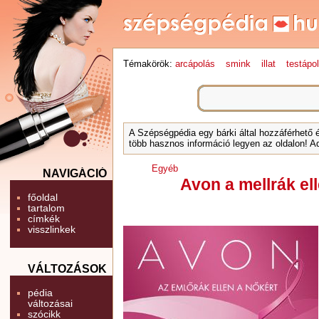
Témakörök:
arcápolás
smink
illat
testápo
A Szépségpédia egy bárki által hozzáférhető 
több hasznos információ legyen az oldalon! Ad
Egyéb
NAVIGÁCIÓ
Avon a mellrák el
főoldal
tartalom
címkék
visszlinkek
VÁLTOZÁSOK
pédia
változásai
szócikk