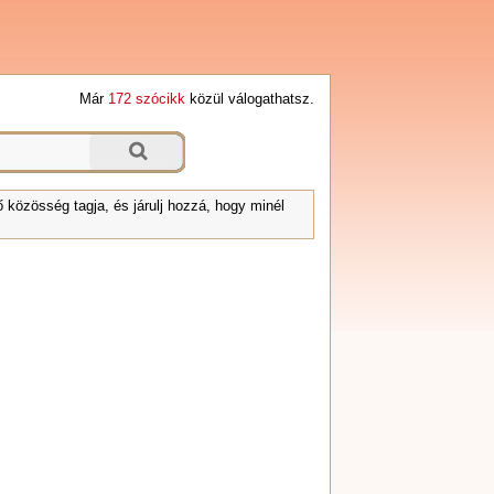
Már
172 szócikk
közül válogathatsz.
 közösség tagja, és járulj hozzá, hogy minél