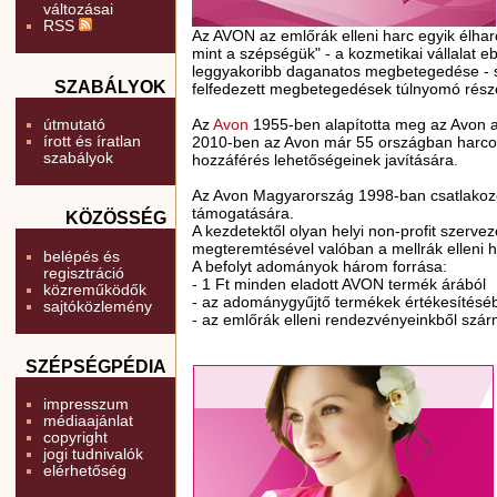
változásai
RSS
Az AVON az emlőrák elleni harc egyik élha
mint a szépségük" - a kozmetikai vállalat 
leggyakoribb daganatos megbetegedése - sz
SZABÁLYOK
felfedezett megbetegedések túlnyomó rész
útmutató
Az
Avon
1955-ben alapította meg az Avon a 
írott és íratlan
2010-ben az Avon már 55 országban harcol a
szabályok
hozzáférés lehetőségeinek javítására.
Az Avon Magyarország 1998-ban csatlakozot
támogatására.
KÖZÖSSÉG
A kezdetektől olyan helyi non-profit szerv
megteremtésével valóban a mellrák elleni h
belépés és
A befolyt adományok három forrása:
regisztráció
- 1 Ft minden eladott AVON termék árából
közreműködők
- az adománygyűjtő termékek értékesítéséb
sajtóközlemény
- az emlőrák elleni rendezvényeinkből szá
SZÉPSÉGPÉDIA
impresszum
médiaajánlat
copyright
jogi tudnivalók
elérhetőség