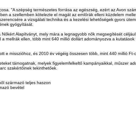
rcosa. "A szépség természetes forrása az egészség, ezért az Avon sz
ebben a szellemben kötelezte el magát az emlőrák elleni küzdelem melle
erencsére a vizsgálati technika és a kezelési lehetőségek gyors ütemű
ének gyógyítását.
Nőkért Alapítványt, mely mára a legnagyobb nők megsegítését céljául ki
 mellrák ellen, több mint 640 millió dollárt adományozva a kutatások
t e misszióhoz, és 2010 év végéig összesen több, mint 440 millió Ft-
ezeteket támogatnak, melyek figyelemfelkeltő kampányaikkal, műszer ado
arc szakértőinek tekinthetőek.
ől származó teljes haszon
rmazó bevétel