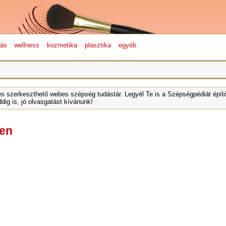
lás
wellness
kozmetika
plasztika
egyéb
és szerkeszthető webes szépség tudástár. Legyél Te is a Szépségpédiát építő
dig is, jó olvasgatást kívánunk!
len