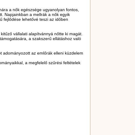
ámára a nők egészsége ugyanolyan fontos,
tt. Napjainkban a mellrák a nők egyik
 fejlődése lehetővé teszi az időben
tűző vállalati alapítvánnyá nőtte ki magát.
 támogatására, a szakszerű ellátáshoz való
ot adományozott az emlőrák elleni küzdelem
mányaikkal, a megfelelő szűrési feltételek