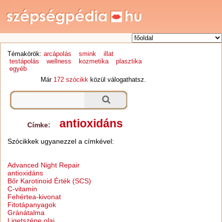
Témakörök:
arcápolás
smink
illat
testápolás
wellness
kozmetika
plasztika
egyéb
Már
172 szócikk
közül válogathatsz.
antioxidáns
Címke:
Szócikkek ugyanezzel a címkével:
Advanced Night Repair
antioxidáns
Bőr Karotinoid Érték (SCS)
C-vitamin
Fehértea-kivonat
Fitotápanyagok
Gránátalma
Ligetszépe olaj