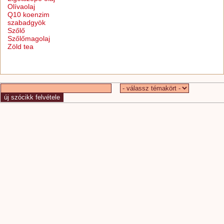
Olívaolaj
Q10 koenzim
szabadgyök
Szőlő
Szőlőmagolaj
Zöld tea