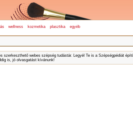
lás
wellness
kozmetika
plasztika
egyéb
és szerkeszthető webes szépség tudástár. Legyél Te is a Szépségpédiát építő
dig is, jó olvasgatást kívánunk!