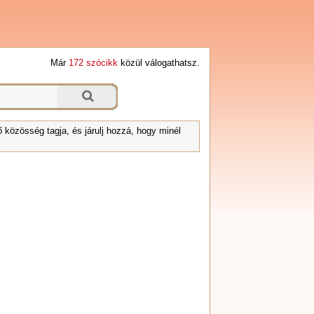
Már
172 szócikk
közül válogathatsz.
 közösség tagja, és járulj hozzá, hogy minél