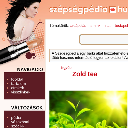
Témakörök:
arcápolás
smink
illat
testápo
A Szépségpédia egy bárki által hozzáférhető 
több hasznos információ legyen az oldalon! Ad
Egyéb
NAVIGÁCIÓ
Zöld tea
főoldal
tartalom
címkék
visszlinkek
VÁLTOZÁSOK
pédia
változásai
szócikk