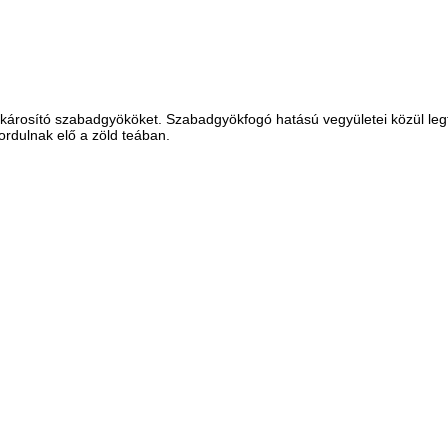
t károsító szabadgyököket. Szabadgyökfogó hatású vegyületei közül leg
ordulnak elő a zöld teában.