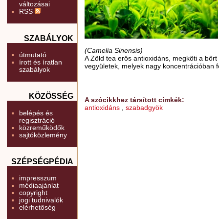
változásai
RSS
SZABÁLYOK
(Camelia Sinensis)
útmutató
A Zöld tea erős antioxidáns, megköti a bőr
írott és íratlan
vegyületek, melyek nagy koncentrációban f
szabályok
KÖZÖSSÉG
A szócikkhez társított címkék:
antioxidáns
,
szabadgyök
belépés és
regisztráció
közreműködők
sajtóközlemény
SZÉPSÉGPÉDIA
impresszum
médiaajánlat
copyright
jogi tudnivalók
elérhetőség