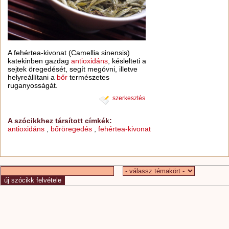
A fehértea-kivonat (Camellia sinensis)
katekinben gazdag
antioxidáns
, késlelteti a
sejtek öregedését, segít megóvni, illetve
helyreállítani a
bőr
természetes
ruganyosságát.
szerkesztés
A szócikkhez társított címkék:
antioxidáns
,
bőröregedés
,
fehértea-kivonat