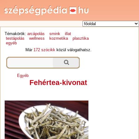
Témakörök:
arcápolás
smink
illat
testápolás
wellness
kozmetika
plasztika
egyéb
Már
172 szócikk
közül válogathatsz.
Egyéb
Fehértea-kivonat