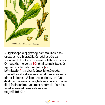
A
Ligetszépe-olaj g
azdag gamma-linolénsav
forrás, amely hidratálja és védi a bőrt az
oxidációtól. Fontos zsírsavak találhatók benne
(Omega-6), melyek a
bőr
által termelt faggyút
hígítják, csökkentve az [akné]
?
és a
[bőrirritáció]
?
kialakulásának lehetőségét.
Emellett kiváló ellenszere az ekcémának és a
bőrpírt is kezeli.
A ligetszépe-olaj ezenkívül
alkalmas depresszió enyhítésére, menstruáció
előtti fájdalmakra, valamint a körmök és a haj
növekedésének serkentésére és
megerősítésükre.
szerkesztés