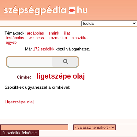
Témakörök:
arcápolás
smink
illat
testápolás
wellness
kozmetika
plasztika
egyéb
Már
172 szócikk
közül válogathatsz.
ligetszépe olaj
Címke:
Szócikkek ugyanezzel a címkével:
Ligetszépe olaj