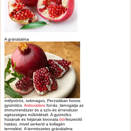
A gránátalma
mélyvörös, sokmagvú, Perzsiában honos
gyümölcs.
Antioxidáns
forrás, támogatja az
immunrendszer és a szív-és érrendszer
egészséges működését. A gyümölcs
húsának és héjának kivonata
bőr
feszesítő
hatású, mivel serkenti a kollagén
termelést. A természetes gránátalma