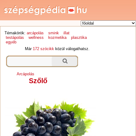
Témakörök:
arcápolás
smink
illat
testápolás
wellness
kozmetika
plasztika
egyéb
Már
172 szócikk
közül válogathatsz.
Arcápolás
Szőlő