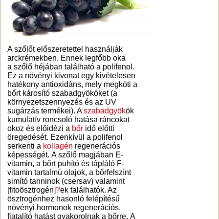
A szőlőt előszeretettel használják
arckrémekben. Ennek legfőbb oka
a szőlő héjában található a polifenol.
Ez a növényi kivonat egy kivételesen
hatékony antioxidáns, mely megköti a
bőrt károsító szabadgyököket (a
környezetszennyezés és az UV
sugárzás termékei). A
szabadgyök
ök
kumulatív roncsoló hatása ráncokat
okoz és előidézi a
bőr
idő előtti
öregedését. Ezenkívül a polifenol
serkenti a
kollagén
regenerációs
képességét. A szőlő magjában E-
vitamin, a bőrt puhító és tápláló F-
vitamin tartalmú olajok, a bőrfelszínt
simító tanninok (csersav) valamint
[fitoösztrogén]
?
ek találhatók. Az
ösztrogénhez hasonló felépítésű
növényi hormonok regenerációs,
fiatalító hatást gyakorolnak a bőrre. A