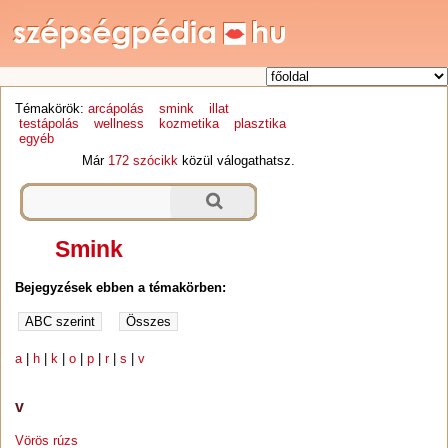
Témakörök:
arcápolás
smink
illat
testápolás
wellness
kozmetika
plasztika
egyéb
Már
172 szócikk
közül válogathatsz.
Smink
Bejegyzések ebben a témakörben:
a
|
h
|
k
|
o
|
p
|
r
|
s
|
v
v
Vörös rúzs