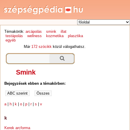
Témakörök:
arcápolás
smink
illat
testápolás
wellness
kozmetika
plasztika
egyéb
Már
172 szócikk
közül válogathatsz.
Smink
Bejegyzések ebben a témakörben:
a
|
h
|
k
|
o
|
p
|
r
|
s
|
v
k
Kerek arcforma