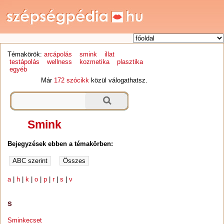
Témakörök:
arcápolás
smink
illat
testápolás
wellness
kozmetika
plasztika
egyéb
Már
172 szócikk
közül válogathatsz.
Smink
Bejegyzések ebben a témakörben:
a
|
h
|
k
|
o
|
p
|
r
|
s
|
v
s
Sminkecset