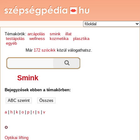
Témakörök:
arcápolás
smink
illat
testápolás
wellness
kozmetika
plasztika
egyéb
Már
172 szócikk
közül válogathatsz.
Smink
Bejegyzések ebben a témakörben:
a
|
h
|
k
|
o
|
p
|
r
|
s
|
v
o
Optikai lifting