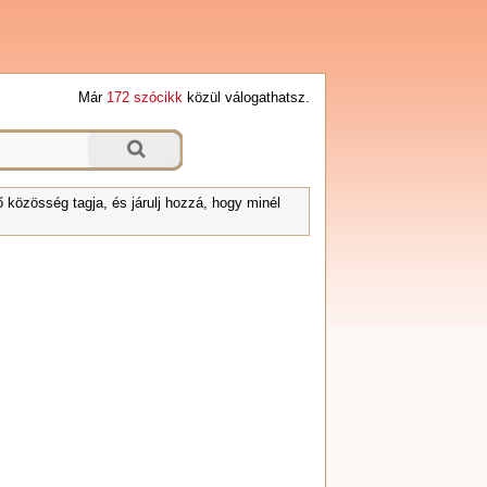
Már
172 szócikk
közül válogathatsz.
 közösség tagja, és járulj hozzá, hogy minél