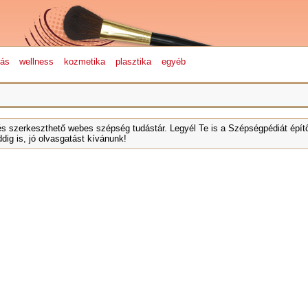
lás
wellness
kozmetika
plasztika
egyéb
és szerkeszthető webes szépség tudástár. Legyél Te is a Szépségpédiát építő
dig is, jó olvasgatást kívánunk!