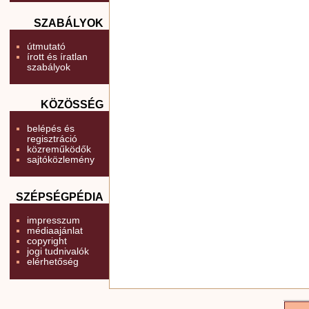
SZABÁLYOK
útmutató
írott és íratlan
szabályok
KÖZÖSSÉG
belépés és
regisztráció
közreműködők
sajtóközlemény
SZÉPSÉGPÉDIA
impresszum
médiaajánlat
copyright
jogi tudnivalók
elérhetőség