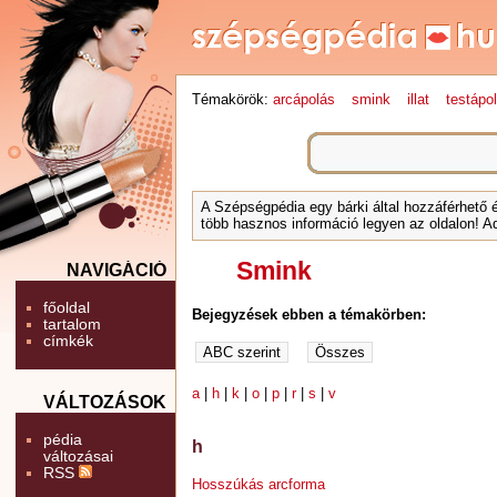
Témakörök:
arcápolás
smink
illat
testápo
A Szépségpédia egy bárki által hozzáférhető 
több hasznos információ legyen az oldalon! Ad
Smink
NAVIGÁCIÓ
főoldal
Bejegyzések ebben a témakörben:
tartalom
címkék
a
|
h
|
k
|
o
|
p
|
r
|
s
|
v
VÁLTOZÁSOK
pédia
h
változásai
RSS
Hosszúkás arcforma