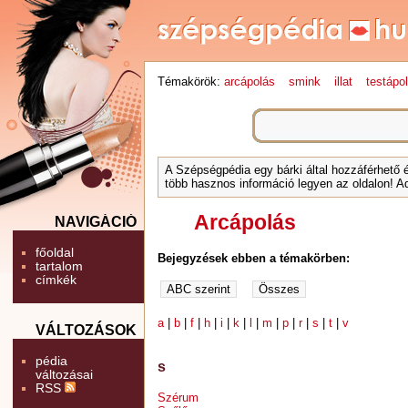
Témakörök:
arcápolás
smink
illat
testápo
A Szépségpédia egy bárki által hozzáférhető 
több hasznos információ legyen az oldalon! Ad
Arcápolás
NAVIGÁCIÓ
főoldal
Bejegyzések ebben a témakörben:
tartalom
címkék
a
|
b
|
f
|
h
|
i
|
k
|
l
|
m
|
p
|
r
|
s
|
t
|
v
VÁLTOZÁSOK
pédia
s
változásai
RSS
Szérum