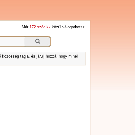
Már
172 szócikk
közül válogathatsz.
 közösség tagja, és járulj hozzá, hogy minél