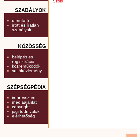
Szőlő
SZABÁLYOK
útmutató
írott és íratlan
szabályok
KÖZÖSSÉG
belépés és
regisztráció
közreműködők
sajtóközlemény
SZÉPSÉGPÉDIA
impresszum
médiaajánlat
copyright
jogi tudnivalók
elérhetőség