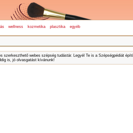
lás
wellness
kozmetika
plasztika
egyéb
és szerkeszthető webes szépség tudástár. Legyél Te is a Szépségpédiát építő
dig is, jó olvasgatást kívánunk!