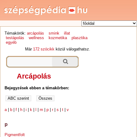
Témakörök:
arcápolás
smink
illat
testápolás
wellness
kozmetika
plasztika
egyéb
Már
172 szócikk
közül válogathatsz.
Arcápolás
Bejegyzések ebben a témakörben:
a
|
b
|
f
|
h
|
i
|
k
|
l
|
m
|
p
|
r
|
s
|
t
|
v
p
Pigmentfolt