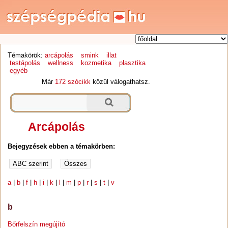
Témakörök:
arcápolás
smink
illat
testápolás
wellness
kozmetika
plasztika
egyéb
Már
172 szócikk
közül válogathatsz.
Arcápolás
Bejegyzések ebben a témakörben:
a
|
b
|
f
|
h
|
i
|
k
|
l
|
m
|
p
|
r
|
s
|
t
|
v
b
Bőrfelszín megújító