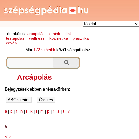
Témakörök:
arcápolás
smink
illat
testápolás
wellness
kozmetika
plasztika
egyéb
Már
172 szócikk
közül válogathatsz.
Arcápolás
Bejegyzések ebben a témakörben:
a
|
b
|
f
|
h
|
i
|
k
|
l
|
m
|
p
|
r
|
s
|
t
|
v
v
Víz