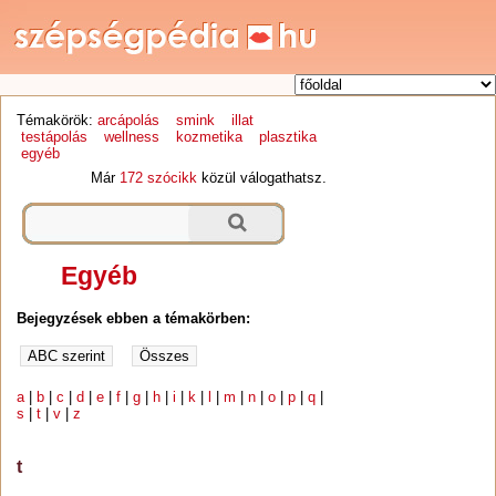
Témakörök:
arcápolás
smink
illat
testápolás
wellness
kozmetika
plasztika
egyéb
Már
172 szócikk
közül válogathatsz.
Egyéb
Bejegyzések ebben a témakörben:
a
|
b
|
c
|
d
|
e
|
f
|
g
|
h
|
i
|
k
|
l
|
m
|
n
|
o
|
p
|
q
|
s
|
t
|
v
|
z
t