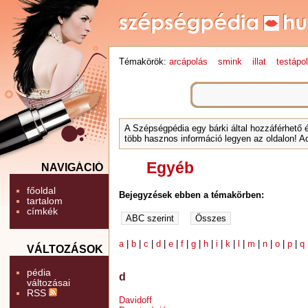
Témakörök:
arcápolás
smink
illat
testápo
A Szépségpédia egy bárki által hozzáférhető 
több hasznos információ legyen az oldalon! Ad
Egyéb
NAVIGÁCIÓ
főoldal
Bejegyzések ebben a témakörben:
tartalom
címkék
a
|
b
|
c
|
d
|
e
|
f
|
g
|
h
|
i
|
k
|
l
|
m
|
n
|
o
|
p
|
q
VÁLTOZÁSOK
pédia
d
változásai
RSS
Davidoff