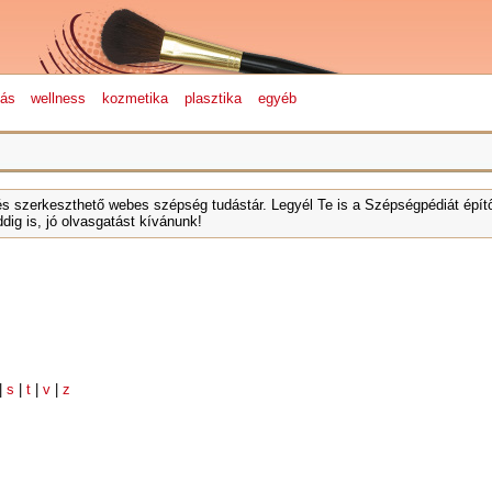
lás
wellness
kozmetika
plasztika
egyéb
és szerkeszthető webes szépség tudástár. Legyél Te is a Szépségpédiát építő
dig is, jó olvasgatást kívánunk!
|
s
|
t
|
v
|
z