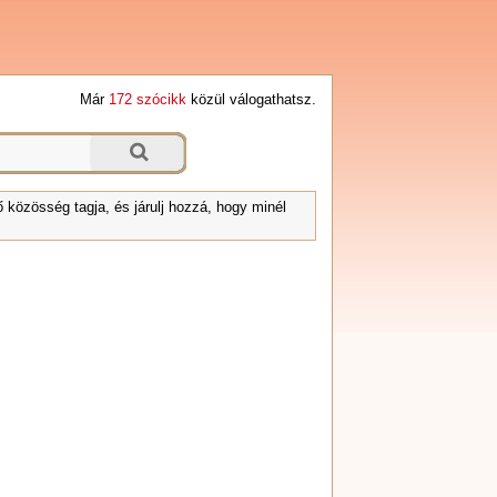
Már
172 szócikk
közül válogathatsz.
 közösség tagja, és járulj hozzá, hogy minél