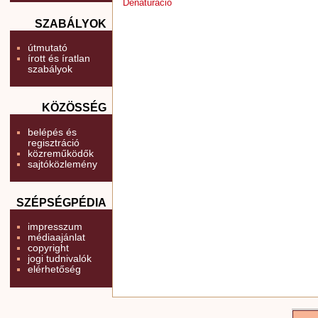
Denaturáció
SZABÁLYOK
útmutató
írott és íratlan
szabályok
KÖZÖSSÉG
belépés és
regisztráció
közreműködők
sajtóközlemény
SZÉPSÉGPÉDIA
impresszum
médiaajánlat
copyright
jogi tudnivalók
elérhetőség