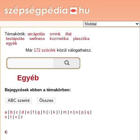
Témakörök:
arcápolás
smink
illat
testápolás
wellness
kozmetika
plasztika
egyéb
Már
172 szócikk
közül válogathatsz.
Egyéb
Bejegyzések ebben a témakörben:
a
|
b
|
c
|
d
|
e
|
f
|
g
|
h
|
i
|
k
|
l
|
m
|
n
|
o
|
p
|
q
|
s
|
t
|
v
|
z
c