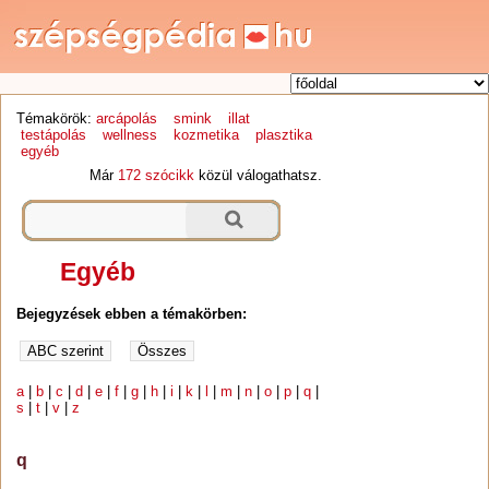
Témakörök:
arcápolás
smink
illat
testápolás
wellness
kozmetika
plasztika
egyéb
Már
172 szócikk
közül válogathatsz.
Egyéb
Bejegyzések ebben a témakörben:
a
|
b
|
c
|
d
|
e
|
f
|
g
|
h
|
i
|
k
|
l
|
m
|
n
|
o
|
p
|
q
|
s
|
t
|
v
|
z
q