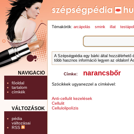
Témakörök:
arcápolás
smink
illat
testápo
A Szépségpédia egy bárki által hozzáférhető 
több hasznos információ legyen az oldalon! Ad
narancsbőr
NAVIGÁCIÓ
Címke:
főoldal
Szócikkek ugyanezzel a címkével:
tartalom
címkék
Anti-cellulit kezelések
Cellulit
Cellulolipolízis
VÁLTOZÁSOK
pédia
változásai
RSS