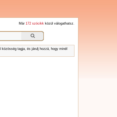
Már
172 szócikk
közül válogathatsz.
 közösség tagja, és járulj hozzá, hogy minél