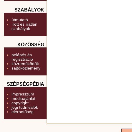
SZABÁLYOK
útmutató
írott és íratlan
szabályok
KÖZÖSSÉG
belépés és
regisztráció
közreműködők
sajtóközlemény
SZÉPSÉGPÉDIA
impresszum
médiaajánlat
copyright
jogi tudnivalók
elérhetőség