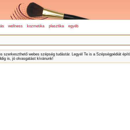
lás
wellness
kozmetika
plasztika
egyéb
és szerkeszthető webes szépség tudástár. Legyél Te is a Szépségpédiát építő
dig is, jó olvasgatást kívánunk!