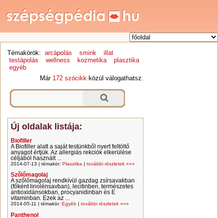
Témakörök:
arcápolás
smink
illat
testápolás
wellness
kozmetika
plasztika
egyéb
Már
172 szócikk
közül válogathatsz.
Új oldalak listája:
Biofiller
A Biofiller alatt a saját testünkből nyert feltöltő
anyagot értjük. Az allergiás rekciók elkerülése
céljából használt ...
2014-07-13 | témakör:
Plasztika
|
további részletek »»»
Szőlőmagolaj
A szőlőmagolaj rendkívül gazdag zsírsavakban
(főként linolénsavban), lecitinben, természetes
antioxidánsokban, procyanidinban és E
vitaminban. Ezek az ...
2014-05-11 | témakör:
Egyéb
|
további részletek »»»
Panthenol