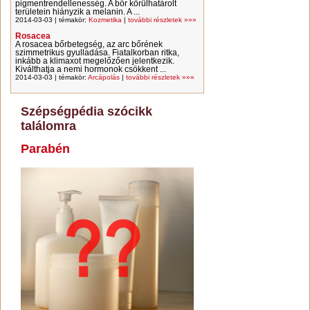
pigmentrendellenesség. A bőr körülhatárolt
területein hiányzik a melanin. A ...
2014-03-03 | témakör:
Kozmetika
|
további részletek »»»
Rosacea
A rosacea bőrbetegség, az arc bőrének
szimmetrikus gyulladása. Fiatalkorban ritka,
inkább a klimaxot megelőzően jelentkezik.
Kiválthatja a nemi hormonok csökkent ...
2014-03-03 | témakör:
Arcápolás
|
további részletek »»»
Szépségpédia szócikk
találomra
Parabén