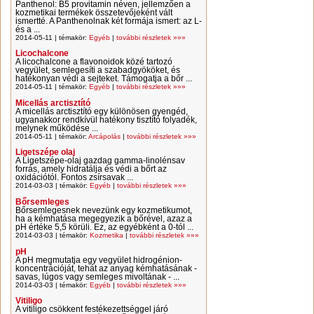
Panthenol: B5 provitamin néven, jellemzően a
kozmetikai termékek összetevőjeként vált
ismertté. A Panthenolnak két formája ismert: az L-
és a ...
2014-05-11 | témakör:
Egyéb
|
további részletek »»»
Licochalcone
A licochalcone a flavonoidok közé tartozó
vegyület, semlegesíti a szabadgyököket, és
hatékonyan védi a sejteket. Támogatja a bőr ...
2014-05-11 | témakör:
Egyéb
|
további részletek »»»
Micellás arctisztító
A micellás arctisztító egy különösen gyengéd,
ugyanakkor rendkívül hatékony tisztító folyadék,
melynek működése ...
2014-05-11 | témakör:
Arcápolás
|
további részletek »»»
Ligetszépe olaj
A Ligetszépe-olaj gazdag gamma-linolénsav
forrás, amely hidratálja és védi a bőrt az
oxidációtól. Fontos zsírsavak ...
2014-03-03 | témakör:
Egyéb
|
további részletek »»»
Bőrsemleges
Bőrsemlegesnek nevezünk egy kozmetikumot,
ha a kémhatása megegyezik a bőrével, azaz a
pH értéke 5,5 körüli. Ez, az egyébként a 0-tól ...
2014-03-03 | témakör:
Kozmetika
|
további részletek »»»
pH
A pH megmutatja egy vegyület hidrogénion-
koncentrációját, tehát az anyag kémhatásának -
savas, lúgos vagy semleges mivoltának - ...
2014-03-03 | témakör:
Egyéb
|
további részletek »»»
Vitiligo
A vitiligo csökkent festékezettséggel járó