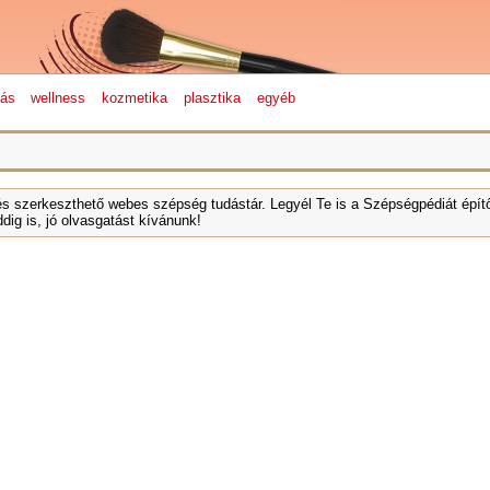
lás
wellness
kozmetika
plasztika
egyéb
és szerkeszthető webes szépség tudástár. Legyél Te is a Szépségpédiát építő
dig is, jó olvasgatást kívánunk!