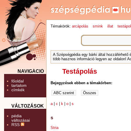
Témakörök:
arcápolás
smink
illat
testápo
A Szépségpédia egy bárki által hozzáférhető 
több hasznos információ legyen az oldalon! Ad
Testápolás
NAVIGÁCIÓ
főoldal
Bejegyzések ebben a témakörben:
tartalom
címkék
a
|
c
|
k
|
o
|
s
VÁLTOZÁSOK
pédia
s
változásai
RSS
Stria