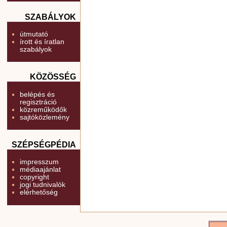
SZABÁLYOK
útmutató
írott és íratlan
szabályok
KÖZÖSSÉG
belépés és
regisztráció
közreműködők
sajtóközlemény
SZÉPSÉGPÉDIA
impresszum
médiaajánlat
copyright
jogi tudnivalók
elérhetőség