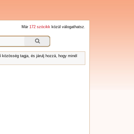
Már
172 szócikk
közül válogathatsz.
 közösség tagja, és járulj hozzá, hogy minél