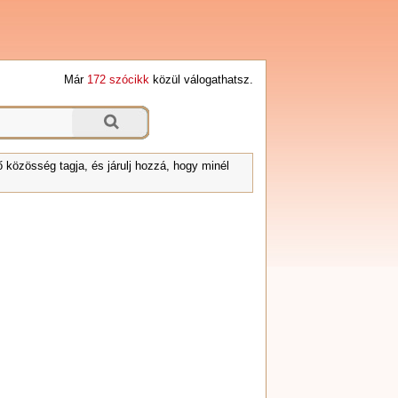
Már
172 szócikk
közül válogathatsz.
 közösség tagja, és járulj hozzá, hogy minél