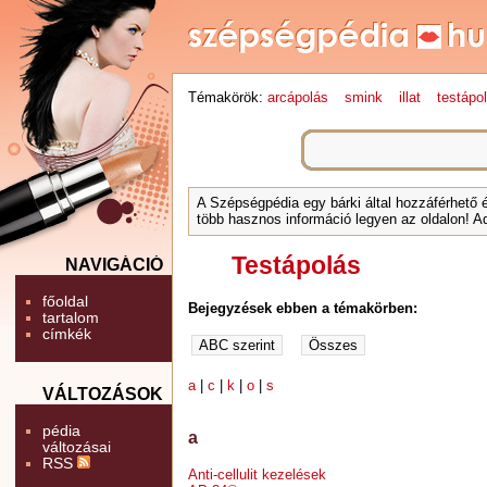
Témakörök:
arcápolás
smink
illat
testápo
A Szépségpédia egy bárki által hozzáférhető 
több hasznos információ legyen az oldalon! Ad
Testápolás
NAVIGÁCIÓ
főoldal
Bejegyzések ebben a témakörben:
tartalom
címkék
a
|
c
|
k
|
o
|
s
VÁLTOZÁSOK
pédia
a
változásai
RSS
Anti-cellulit kezelések