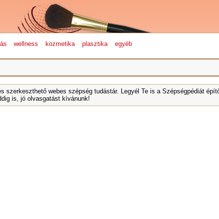
lás
wellness
kozmetika
plasztika
egyéb
és szerkeszthető webes szépség tudástár. Legyél Te is a Szépségpédiát építő
dig is, jó olvasgatást kívánunk!