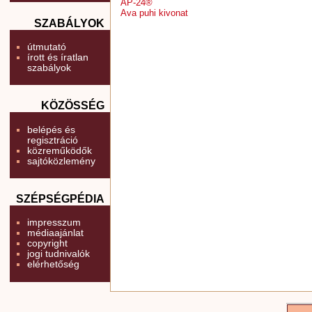
AP-24®
Ava puhi kivonat
SZABÁLYOK
útmutató
írott és íratlan
szabályok
KÖZÖSSÉG
belépés és
regisztráció
közreműködők
sajtóközlemény
SZÉPSÉGPÉDIA
impresszum
médiaajánlat
copyright
jogi tudnivalók
elérhetőség