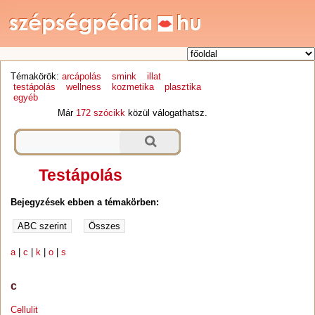
Témakörök:
arcápolás
smink
illat
testápolás
wellness
kozmetika
plasztika
egyéb
Már
172 szócikk
közül válogathatsz.
Testápolás
Bejegyzések ebben a témakörben:
a
|
c
|
k
|
o
|
s
c
Cellulit