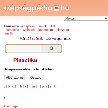
Témakörök:
arcápolás
smink
illat
testápolás
wellness
kozmetika
plasztika
egyéb
Már
172 szócikk
közül válogathatsz.
Plasztika
Bejegyzések ebben a témakörben:
a
|
b
|
c
|
f
|
h
|
k
|
l
|
m
|
n
|
p
|
r
|
s
|
t
t
Thermage