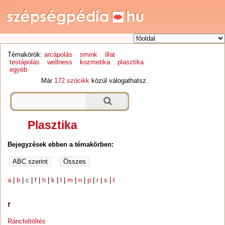
Témakörök:
arcápolás
smink
illat
testápolás
wellness
kozmetika
plasztika
egyéb
Már
172 szócikk
közül válogathatsz.
Plasztika
Bejegyzések ebben a témakörben:
a
|
b
|
c
|
f
|
h
|
k
|
l
|
m
|
n
|
p
|
r
|
s
|
t
r
Ráncfeltöltés