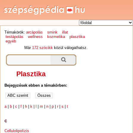
Témakörök:
arcápolás
smink
illat
testápolás
wellness
kozmetika
plasztika
egyéb
Már
172 szócikk
közül válogathatsz.
Plasztika
Bejegyzések ebben a témakörben:
a
|
b
|
c
|
f
|
h
|
k
|
l
|
m
|
n
|
p
|
r
|
s
|
t
c
Cellulolipolízis