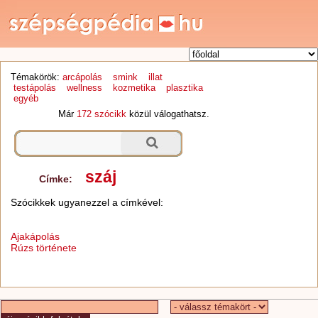
Témakörök:
arcápolás
smink
illat
testápolás
wellness
kozmetika
plasztika
egyéb
Már
172 szócikk
közül válogathatsz.
száj
Címke:
Szócikkek ugyanezzel a címkével:
Ajakápolás
Rúzs története