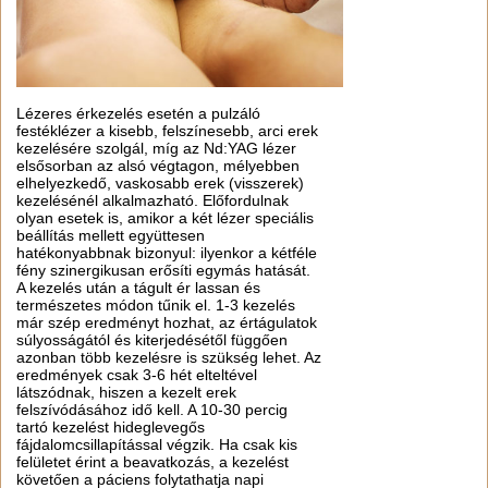
Lézeres érkezelés esetén a pulzáló
festéklézer a kisebb, felszínesebb, arci erek
kezelésére szolgál, míg az Nd:YAG lézer
elsősorban az alsó végtagon, mélyebben
elhelyezkedő, vaskosabb erek (visszerek)
kezelésénél alkalmazható. Előfordulnak
olyan esetek is, amikor a két lézer speciális
beállítás mellett együttesen
hatékonyabbnak bizonyul: ilyenkor a kétféle
fény szinergikusan erősíti egymás hatását.
A kezelés után a tágult ér lassan és
természetes módon tűnik el. 1-3 kezelés
már szép eredményt hozhat, az értágulatok
súlyosságától és kiterjedésétől függően
azonban több kezelésre is szükség lehet. Az
eredmények csak 3-6 hét elteltével
látszódnak, hiszen a kezelt erek
felszívódásához idő kell. A 10-30 percig
tartó kezelést hideglevegős
fájdalomcsillapítással végzik. Ha csak kis
felületet érint a beavatkozás, a kezelést
követően a páciens folytathatja napi