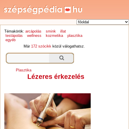
Témakörök:
arcápolás
smink
illat
testápolás
wellness
kozmetika
plasztika
egyéb
Már
172 szócikk
közül válogathatsz.
Plasztika
Lézeres érkezelés