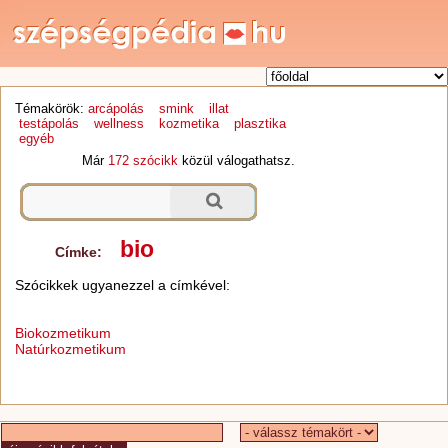
Témakörök:
arcápolás
smink
illat
testápolás
wellness
kozmetika
plasztika
egyéb
Már
172 szócikk
közül válogathatsz.
bio
Címke:
Szócikkek ugyanezzel a címkével:
Biokozmetikum
Natúrkozmetikum