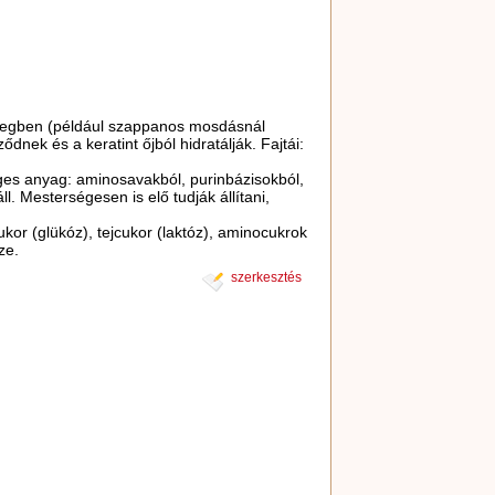
közegben (például szappanos mosdásnál
dnek és a keratint őjból hidratálják. Fajtái:
es anyag: aminosavakból, purinbázisokból,
ll. Mesterségesen is elő tudják állítani,
or (glükóz), tejcukor (laktóz), aminocukrok
ze.
szerkesztés