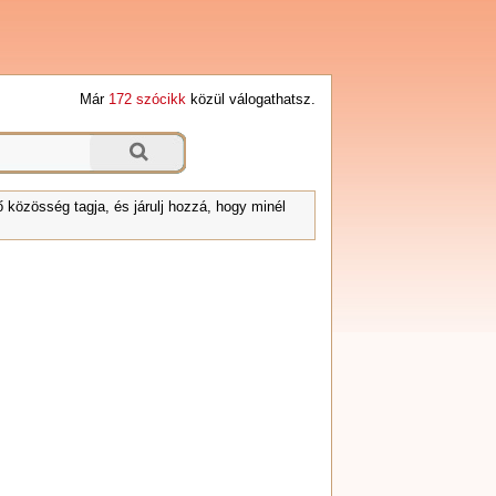
Már
172 szócikk
közül válogathatsz.
 közösség tagja, és járulj hozzá, hogy minél