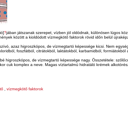
ió]
?
jában játszanak szerepet, vízben jól oldódnak, különösen lúgos 
ények között a kioldódott vízmegkötő faktorok rövid időn belül újraképző
zívó, azaz higroszkópos, de vízmegtartó képessége kicsi. Nem egység
ridból, foszfátból, citrátokból, laktátokból, karbamidból, formiátokból á
bé higroszkópos, de vízmegtartó képessége nagy. Összetétele: szőlőcuk
kkor cuk komplex a neve. Magas víztartalmú hidratáló krémek alkotórés
tő
,
vízmegkötő faktorok