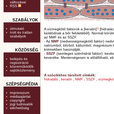
változásai
RSS
SZABÁLYOK
útmutató
A vízmegkötő faktorok a [keratin]
?
[hidratác
írott és íratlan
kioldódnak a bőr felületéből). Normál körülm
szabályok
az NMF és az SSZF.
- Az
NMF
(nedvességmegkötő faktor) nedvs
natriumból, klórból, káliumból, magnézium-klo
krémekben használják.
KÖZÖSSÉG
-
SSZ
F
(semleges szénhidrát faktor): kevés
keveréke. Mesterségesen is előállítható, e
belépés és
regisztráció
közreműködők
sajtóközlemény
A szócikkhez társított címkék:
hidratáló
,
keratin
,
NMF
,
SSZF
,
vízmegkö
SZÉPSÉGPÉDIA
impresszum
médiaajánlat
copyright
jogi tudnivalók
elérhetőség