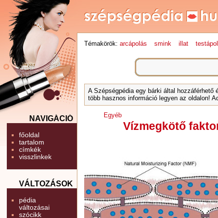
Témakörök:
arcápolás
smink
illat
testápo
A Szépségpédia egy bárki által hozzáférhető 
több hasznos információ legyen az oldalon! Ad
Egyéb
NAVIGÁCIÓ
Vízmegkötő fakto
főoldal
tartalom
címkék
visszlinkek
VÁLTOZÁSOK
pédia
változásai
szócikk