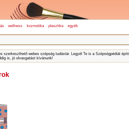
lás
wellness
kozmetika
plasztika
egyéb
és szerkeszthető webes szépség tudástár. Legyél Te is a Szépségpédiát építő
dig is, jó olvasgatást kívánunk!
rok