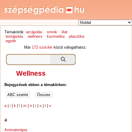
Témakörök:
arcápolás
smink
illat
testápolás
wellness
kozmetika
plasztika
egyéb
Már
172 szócikk
közül válogathatsz.
Wellness
Bejegyzések ebben a témakörben:
a
|
i
|
k
|
l
|
m
|
n
|
r
|
s
|
t
|
v
a
Aromaterápia