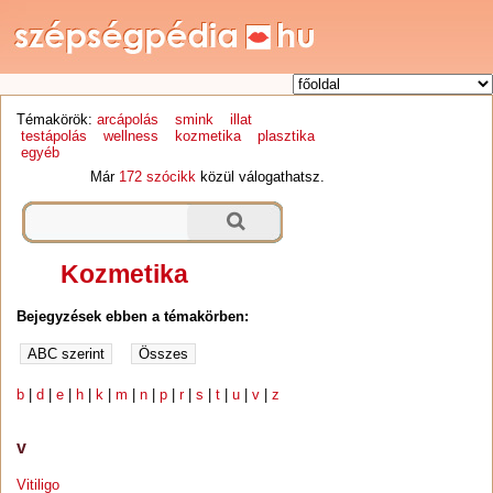
Témakörök:
arcápolás
smink
illat
testápolás
wellness
kozmetika
plasztika
egyéb
Már
172 szócikk
közül válogathatsz.
Kozmetika
Bejegyzések ebben a témakörben:
b
|
d
|
e
|
h
|
k
|
m
|
n
|
p
|
r
|
s
|
t
|
u
|
v
|
z
v
Vitiligo