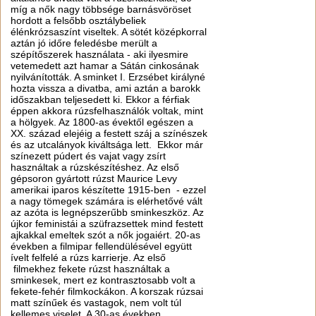
míg a nők nagy többsége barnásvöröset
hordott a felsőbb osztálybeliek
élénkrózsaszínt viseltek. A sötét középkorral
aztán jó időre feledésbe merült a
szépítőszerek használata - aki ilyesmire
vetemedett azt hamar a Sátán cinkosának
nyilvánították. A sminket I. Erzsébet királyné
hozta vissza a divatba, ami aztán a barokk
időszakban teljesedett ki. Ekkor a férfiak
éppen akkora rúzsfelhasználók voltak, mint
a hölgyek. Az 1800-as évektől egészen a
XX. század elejéig a festett száj a színészek
és az utcalányok kiváltsága lett. Ekkor már
színezett púdert és vajat vagy zsírt
használtak a rúzskészítéshez. Az első
gépsoron gyártott rúzst Maurice Levy
amerikai iparos készítette 1915-ben - ezzel
a nagy tömegek számára is elérhetővé vált
az azóta is legnépszerűbb sminkeszköz. Az
újkor feministái a szüfrazsettek mind festett
ajkakkal emeltek szót a nők jogaiért. 20-as
években a filmipar fellendülésével együtt
ívelt felfelé a rúzs karrierje. Az első
filmekhez fekete rúzst használtak a
sminkesek, mert ez kontrasztosabb volt a
fekete-fehér filmkockákon. A korszak rúzsai
matt színűek és vastagok, nem volt túl
kellemes viselet. A 30-as években