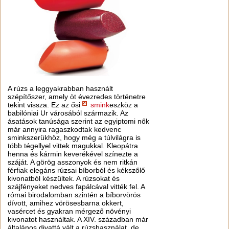
A rúzs a leggyakrabban használt
szépítőszer, amely öt évezredes történetre
tekint vissza. Ez az ősi
smink
eszköz a
babilóniai Ur városából származik. Az
ásatások tanúsága szerint az egyiptomi nők
már annyira ragaszkodtak kedvenc
sminkszerükhöz, hogy még a túlvilágra is
több tégellyel vittek magukkal. Kleopátra
henna és kármin keverékével színezte a
száját. A görög asszonyok és nem ritkán
férfiak elegáns rúzsai bíborból és kékszőlő
kivonatból készültek. A rúzsokat és
szájfényeket nedves fapálcával vitték fel. A
római birodalomban szintén a bíborvörös
dívott, amihez vörösesbarna okkert,
vasércet és gyakran mérgező növényi
kivonatot használtak. A XIV. században már
általános divattá vált a rúzshasználat, de