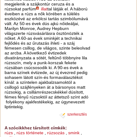
megjelenik a szájkontúr ceruza és a
rúzsokat parfüm
illat
tal látják el. A háború
éveiben a rúzs a nők körében a túlélés
eszközévé az erkölcsi tartás szimbólumává
vált. Az 50-es évek dús ajkú nőideáljai,
Marilyn Monroe, Audrey Hepburn
világszerte rúzsvásárlásra ösztönözték a
nőket. A 60-as évek sminkjét a technikai
fejlődés és az űrutazás ihleti - a száj
fémesen csillog, de világos, szinte beleolvad
az arcba. A következő évtizedek
divatirányzata a sötét, feltűnő többnyire lila
rúzsszín, mely a punk-korszak fekete
rúzsában csúcsosodik ki. A 90-es évek a
barna színek évtizede, az új évezred pedig
sohasem látott szín-és formaválasztékot
kínál: a színtelen ajakbalzsamoktól a
csillogó szájfényeken át a bársonyos matt
rúzsokig, a csillámrészecskékkel dúsított,
fémes fényű rúzsoktól az áttetsző színt adó
folyékony ajakfestékekig, az úgynevezett
liptintekig.
szerkesztés
A szócikkhez társított címkék:
rúzs
,
rúzs története
,
rúzsozás
,
smink
,